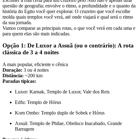
Escolher a rota certa para um cruzeiro pelo Nilo não é apenas uma
questão de geografia; envolve o ritmo, a profundidade e o quanto da
história do Egito você quer explorar. O cruzeiro que você escolhe
molda quais templos você verá, até onde viajará e qual será o ritmo
da sua jornada.
Vamos comparar as principais rotas, o que você verá em cada uma e
para quem elas são mais indicadas.
Opção 1: De Luxor a Assuã (ou o contrário): A rota
clássica de 3 a 4 noites
A mais popular, eficiente e cênica
Duração:
3 ou 4 noites
Distância:
~200 km
Paradas típicas:
Luxor: Karnak, Templo de Luxor, Vale dos Reis
Edfu: Templo de Hórus
Kom Ombo: Templo duplo de Sobek e Hórus
Assuã: Templo de Philae, Obelisco Inacabado, Grande
Barragem