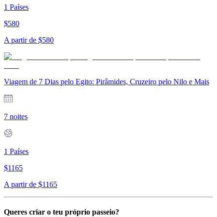
1
Países
$
580
A partir de
$
580
Viagem de 7 Dias pelo Egito: Pirâmides, Cruzeiro pelo Nilo e Mais
7 noites
1
Países
$
1165
A partir de
$
1165
Queres criar o teu próprio passeio?