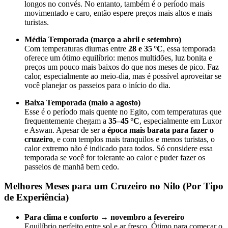
longos no convés. No entanto, também é o período mais
movimentado e caro, então espere preços mais altos e mais
turistas.
Média Temporada (março a abril e setembro)
Com temperaturas diurnas entre
28 e 35 °C
, essa temporada
oferece um ótimo equilíbrio: menos multidões, luz bonita e
preços um pouco mais baixos do que nos meses de pico. Faz
calor, especialmente ao meio-dia, mas é possível aproveitar se
você planejar os passeios para o início do dia.
Baixa Temporada (maio a agosto)
Esse é o período mais quente no Egito, com temperaturas que
frequentemente chegam a
35–45 °C
, especialmente em Luxor
e Aswan. Apesar de ser a
época mais barata para fazer o
cruzeiro
, e com templos mais tranquilos e menos turistas, o
calor extremo não é indicado para todos. Só considere essa
temporada se você for tolerante ao calor e puder fazer os
passeios de manhã bem cedo.
Melhores Meses para um Cruzeiro no Nilo (Por Tipo
de Experiência)
Para clima e conforto → novembro a fevereiro
Equilíbrio perfeito entre sol e ar fresco. Ótimo para começar o