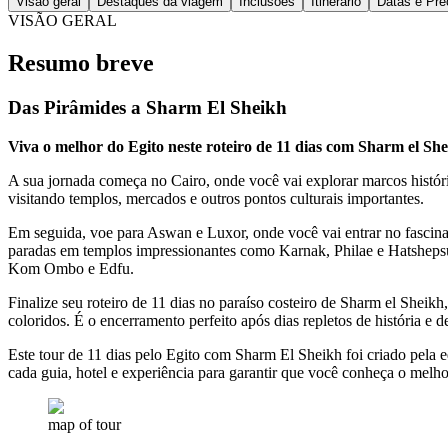
Visão geral
Destaques da viagem
Inclusões
Itinerário
Datas e Pre
VISÃO GERAL
Resumo breve
Das Pirâmides a Sharm El Sheikh
Viva o melhor do Egito neste roteiro de 11 dias com Sharm el Sh
A sua jornada começa no Cairo, onde você vai explorar marcos histó
visitando templos, mercados e outros pontos culturais importantes.
Em seguida, voe para Aswan e Luxor, onde você vai entrar no fascina
paradas em templos impressionantes como Karnak, Philae e Hatshepsut,
Kom Ombo e Edfu.
Finalize seu roteiro de 11 dias no paraíso costeiro de Sharm el Sheikh,
coloridos. É o encerramento perfeito após dias repletos de história e d
Este tour de 11 dias pelo Egito com Sharm El Sheikh foi criado pela 
cada guia, hotel e experiência para garantir que você conheça o melh
map of tour