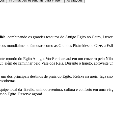
ços
Informações essenciais para viagem
Avaliações
eikh
, combinando os grandes tesouros do Antigo Egito no Cairo, Luxo
ricos mundialmente famosos como as Grandes Pirâmides de Gizé, a Esfi
nte mundo do Egito Antigo. Você embarcará em um cruzeiro pelo Nilo e
 além de caminhar pelo Vale dos Reis. Durante o trajeto, aproveite um
 um dos principais destinos de praia do Egito. Relaxe na areia, faça sno
escobertas.
equipe local da Traviio, unindo aventura, cultura e conforto em uma via
or do Egito. Reserve agora!