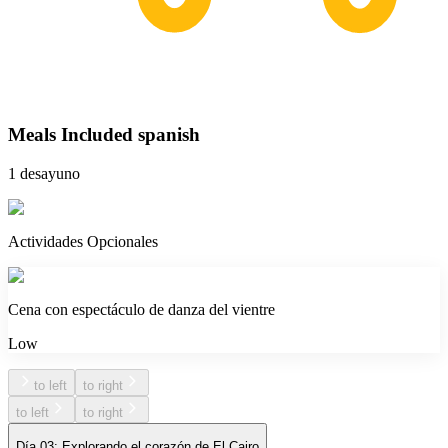
Meals Included spanish
1 desayuno
Actividades Opcionales
Cena con espectáculo de danza del vientre
Low
to left
to right
to left
to right
Día 03: Explorando el corazón de El Cairo