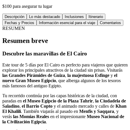
$100 para asegurar tu lugar
Descripción
Lo más destacado
Inclusiones
Itinerario
Fechas y Precios
Información esencial para el viaje
Comentarios
RESUMEN
Resumen breve
Descubre las maravillas de El Cairo
Este tour de 5 días por El Cairo es perfecto para viajeros que quieren
explorar los principales atractivos de la ciudad sin prisas. Visitarás
las Grandes Pirámides de Guiza
,
la majestuosa Esfinge
y
el
nuevo Gran Museo Egipcio
, que alberga algunos de los tesoros
más famosos del antiguo Egipto.
Tu recorrido continúa por las capas históricas de la ciudad, con
paradas en
el Museo Egipcio de la Plaza Tahrir
,
la Ciudadela de
Saladino
,
el Barrio Copto
y el animado mercado y calles de
Khan
El Khalili
. También viajarás al pasado en
Menfis y Saqqara
, y
verás
las Momias Reales
en el impresionante
Museo Nacional de
la Civilización Egipcia
.