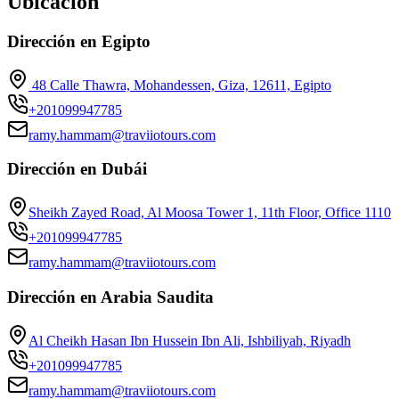
Ubicación
Dirección en Egipto
48 Calle Thawra, Mohandessen, Giza, 12611, Egipto
+201099947785
ramy.hammam@traviiotours.com
Dirección en Dubái
Sheikh Zayed Road, Al Moosa Tower 1, 11th Floor, Office 1110
+201099947785
ramy.hammam@traviiotours.com
Dirección en Arabia Saudita
Al Cheikh Hasan Ibn Hussein Ibn Ali, Ishbiliyah, Riyadh
+201099947785
ramy.hammam@traviiotours.com