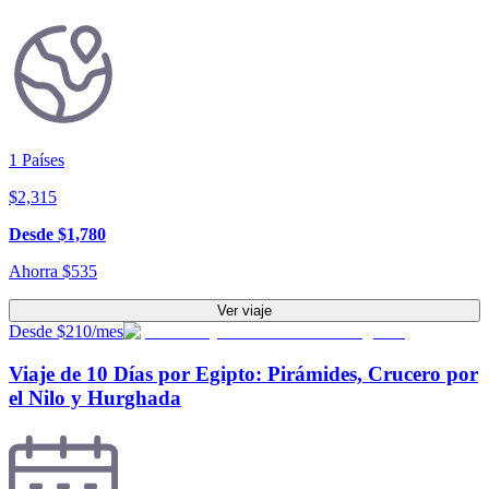
1
Países
$
2,315
Desde
$
1,780
Ahorra
$
535
Ver viaje
Desde $210/mes
Viaje de 10 Días por Egipto: Pirámides, Crucero por
el Nilo y Hurghada