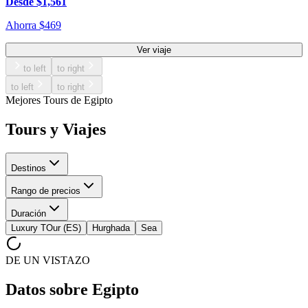
Desde
$
1,561
Ahorra
$
469
Ver viaje
to left
to right
to left
to right
Mejores Tours de Egipto
Tours y Viajes
Destinos
Rango de precios
Duración
Luxury TOur (ES)
Hurghada
Sea
DE UN VISTAZO
Datos sobre Egipto