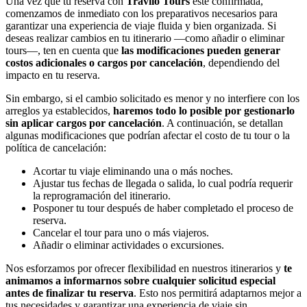
Una vez que tu reserva con
Traviio Tours
esté confirmada,
comenzamos de inmediato con los preparativos necesarios para
garantizar una experiencia de viaje fluida y bien organizada. Si
deseas realizar cambios en tu itinerario —como añadir o eliminar
tours—, ten en cuenta que
las modificaciones pueden generar
costos adicionales o cargos por cancelación
, dependiendo del
impacto en tu reserva.
Sin embargo, si el cambio solicitado es menor y no interfiere con los
arreglos ya establecidos,
haremos todo lo posible por gestionarlo
sin aplicar cargos por cancelación
. A continuación, se detallan
algunas modificaciones que podrían afectar el costo de tu tour o la
política de cancelación:
Acortar tu viaje eliminando una o más noches.
Ajustar tus fechas de llegada o salida, lo cual podría requerir
la reprogramación del itinerario.
Posponer tu tour después de haber completado el proceso de
reserva.
Cancelar el tour para uno o más viajeros.
Añadir o eliminar actividades o excursiones.
Nos esforzamos por ofrecer flexibilidad en nuestros itinerarios y
te
animamos a informarnos sobre cualquier solicitud especial
antes de finalizar tu reserva
. Esto nos permitirá adaptarnos mejor a
tus necesidades y garantizar una experiencia de viaje sin