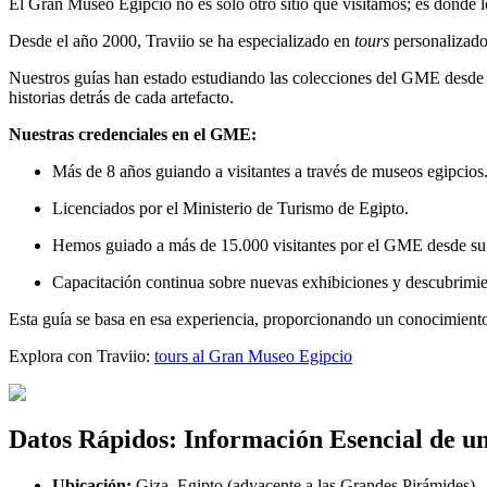
El Gran Museo Egipcio no es solo otro sitio que visitamos; es donde 
Desde el año 2000, Traviio se ha especializado en
tours
personalizados
Nuestros guías han estado estudiando las colecciones del GME desde la
historias detrás de cada artefacto.
Nuestras credenciales en el GME:
Más de 8 años guiando a visitantes a través de museos egipcios
Licenciados por el Ministerio de Turismo de Egipto.
Hemos guiado a más de 15.000 visitantes por el GME desde su 
Capacitación continua sobre nuevas exhibiciones y descubrimie
Esta guía se basa en esa experiencia, proporcionando un conocimiento 
Explora con Traviio:
tours al Gran Museo Egipcio
Datos Rápidos: Información Esencial de un
Ubicación:
Giza, Egipto (adyacente a las Grandes Pirámides)