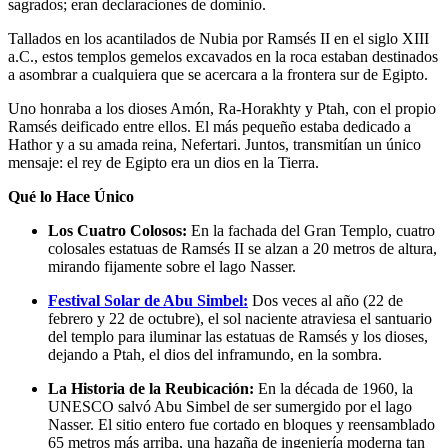
sagrados; eran declaraciones de dominio.
Tallados en los acantilados de Nubia por Ramsés II en el siglo XIII
a.C., estos templos gemelos excavados en la roca estaban destinados
a asombrar a cualquiera que se acercara a la frontera sur de Egipto.
Uno honraba a los dioses Amón, Ra-Horakhty y Ptah, con el propio
Ramsés deificado entre ellos. El más pequeño estaba dedicado a
Hathor y a su amada reina, Nefertari. Juntos, transmitían un único
mensaje: el rey de Egipto era un dios en la Tierra.
Qué lo Hace Único
Los Cuatro Colosos:
En la fachada del Gran Templo, cuatro
colosales estatuas de Ramsés II se alzan a 20 metros de altura,
mirando fijamente sobre el lago Nasser.
Festival Solar de Abu Simbel:
Dos veces al año (22 de
febrero y 22 de octubre), el sol naciente atraviesa el santuario
del templo para iluminar las estatuas de Ramsés y los dioses,
dejando a Ptah, el dios del inframundo, en la sombra.
La Historia de la Reubicación:
En la década de 1960, la
UNESCO salvó Abu Simbel de ser sumergido por el lago
Nasser. El sitio entero fue cortado en bloques y reensamblado
65 metros más arriba, una hazaña de ingeniería moderna tan