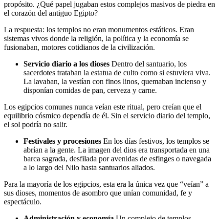
propósito. ¿Qué papel jugaban estos complejos masivos de piedra en
el corazón del antiguo Egipto?
La respuesta: los templos no eran monumentos estáticos. Eran
sistemas vivos donde la religión, la política y la economía se
fusionaban, motores cotidianos de la civilización.
Servicio diario a los dioses
Dentro del santuario, los
sacerdotes trataban la estatua de culto como si estuviera viva.
La lavaban, la vestían con finos linos, quemaban incienso y
disponían comidas de pan, cerveza y carne.
Los egipcios comunes nunca veían este ritual, pero creían que el
equilibrio cósmico dependía de él. Sin el servicio diario del templo,
el sol podría no salir.
Festivales y procesiones
En los días festivos, los templos se
abrían a la gente. La imagen del dios era transportada en una
barca sagrada, desfilada por avenidas de esfinges o navegada
a lo largo del Nilo hasta santuarios aliados.
Para la mayoría de los egipcios, esta era la única vez que “veían” a
sus dioses, momentos de asombro que unían comunidad, fe y
espectáculo.
Administración y economía
Un complejo de templos