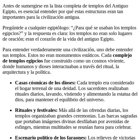
Antes de sumergirse en la lista completa de templos del Antiguo
Egipto, es esencial entender por qué estas estructuras eran tan
importantes para la civilización antigua.
Pregúntele a cualquier egiptólogo: “¿Para qué se usaban los templos
egipcios?” y la respuesta es clara: los templos no eran solo lugares
de oración; eran el corazón de la vida del antiguo Egipto.
Para entender verdaderamente una civilización, uno debe entender
sus templos. Estos no eran monumentos estáticos. Cada
complejo
de templos egipcios
fue construido como un cosmos viviente,
donde humanos y dioses interactuaban a través del ritual, la
arquitectura y la política.
Casas cósmicas de los dioses:
Cada templo era considerado
el hogar terrenal de una deidad. Los sacerdotes realizaban
rituales diarios, lavando, vistiendo y alimentando la estatua del
dios, para mantener el equilibrio del universo.
Rituales y festivales:
Más allá de las ofrendas diarias, los
templos organizaban grandes ceremonias. Las barcas sagradas
que portaban imágenes divinas desfilaban por avenidas de
esfinges, mientras multitudes se reunían fuera para celebrar.
Escenario político de los faraones:
Los relieves de victorias