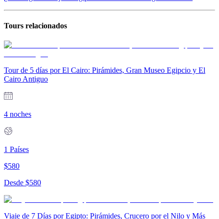
Tours relacionados
Tour de 5 días por El Cairo: Pirámides, Gran Museo Egipcio y El
Cairo Antiguo
4 noches
1
Países
$
580
Desde
$
580
Viaje de 7 Días por Egipto: Pirámides, Crucero por el Nilo y Más