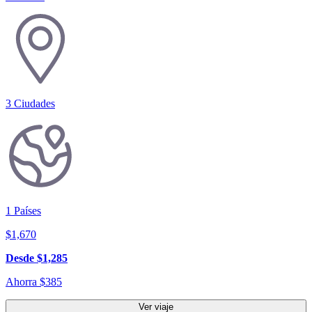
3
Ciudades
1
Países
$
1,670
Desde
$
1,285
Ahorra
$
385
Ver viaje