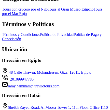
Tours con crucero por el Nilo
Tours al Gran Museo Egipcio
Tours
por el Mar Rojo
Términos y Políticas
Términos y Condiciones
Política de Privacidad
Política de Pago y
Cancelación
Ubicación
Dirección en Egipto
48 Calle Thawra, Mohandessen, Giza, 12611, Egipto
+201099947785
ramy.hammam@traviiotours.com
Dirección en Dubái
Sheikh Zayed Road, Al Moosa Tower 1, 11th Floor, Office 1110