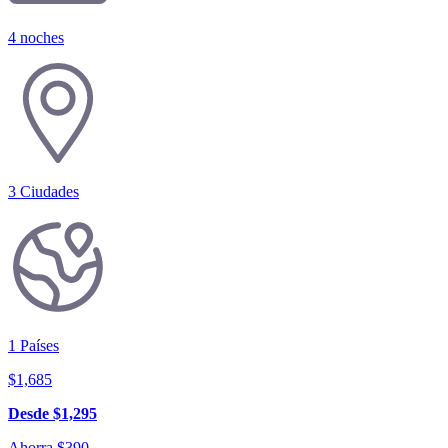
4 noches
3
Ciudades
1
Países
$
1,685
Desde
$
1,295
Ahorra
$
390