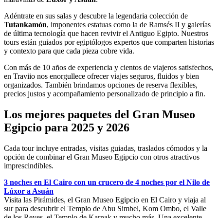
Adéntrate en sus salas y descubre la legendaria colección de
Tutankamón
, imponentes estatuas como la de Ramsés II y galerías
de última tecnología que hacen revivir el Antiguo Egipto. Nuestros
tours están guiados por egiptólogos expertos que comparten historias
y contexto para que cada pieza cobre vida.
Con más de 10 años de experiencia y cientos de viajeros satisfechos,
en Traviio nos enorgullece ofrecer viajes seguros, fluidos y bien
organizados. También brindamos opciones de reserva flexibles,
precios justos y acompañamiento personalizado de principio a fin.
Los mejores paquetes del Gran Museo
Egipcio para 2025 y 2026
Cada tour incluye entradas, visitas guiadas, traslados cómodos y la
opción de combinar el Gran Museo Egipcio con otros atractivos
imprescindibles.
3 noches en El Cairo con un crucero de 4 noches por el Nilo de
Lúxor a Asuán
Visita las Pirámides, el Gran Museo Egipcio en El Cairo y viaja al
sur para descubrir el Templo de Abu Simbel, Kom Ombo, el Valle
de los Reyes, el Templo de Karnak y mucho más. Una excelente