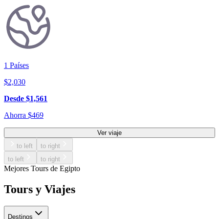
1
Países
$
2,030
Desde
$
1,561
Ahorra
$
469
Ver viaje
to left
to right
to left
to right
Mejores Tours de Egipto
Tours y Viajes
Destinos