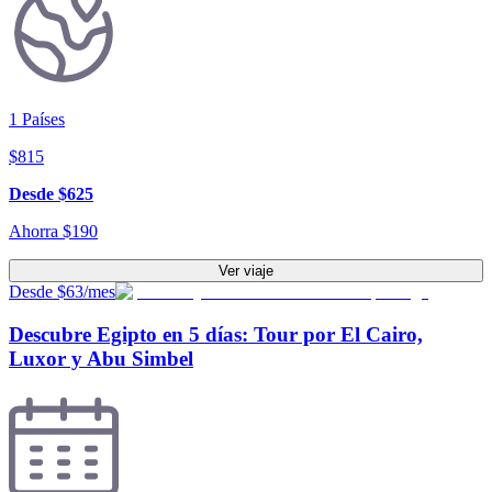
1
Países
$
815
Desde
$
625
Ahorra
$
190
Ver viaje
Desde $63/mes
Descubre Egipto en 5 días: Tour por El Cairo,
Luxor y Abu Simbel