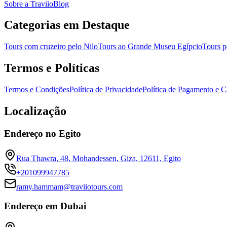
Sobre a Traviio
Blog
Categorias em Destaque
Tours com cruzeiro pelo Nilo
Tours ao Grande Museu Egípcio
Tours 
Termos e Políticas
Termos e Condições
Política de Privacidade
Política de Pagamento e 
Localização
Endereço no Egito
Rua Thawra, 48, Mohandessen, Giza, 12611, Egito
+201099947785
ramy.hammam@traviiotours.com
Endereço em Dubai