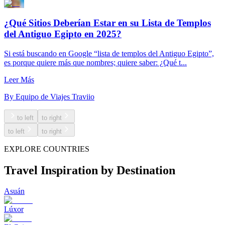
¿Qué Sitios Deberían Estar en su Lista de Templos
del Antiguo Egipto en 2025?
Si está buscando en Google “lista de templos del Antiguo Egipto”,
es porque quiere más que nombres; quiere saber: ¿Qué t...
Leer Más
By
Equipo de Viajes Traviio
to left
to right
to left
to right
EXPLORE COUNTRIES
Travel Inspiration by Destination
Asuán
Lúxor