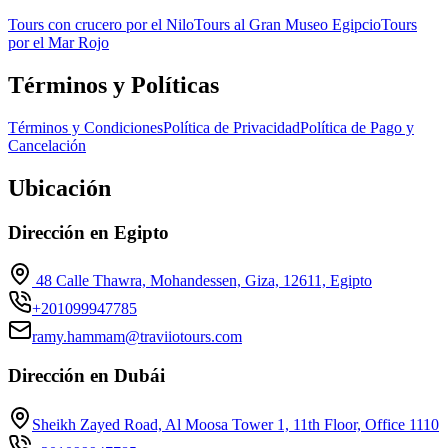
Tours con crucero por el Nilo
Tours al Gran Museo Egipcio
Tours
por el Mar Rojo
Términos y Políticas
Términos y Condiciones
Política de Privacidad
Política de Pago y
Cancelación
Ubicación
Dirección en Egipto
48 Calle Thawra, Mohandessen, Giza, 12611, Egipto
+201099947785
ramy.hammam@traviiotours.com
Dirección en Dubái
Sheikh Zayed Road, Al Moosa Tower 1, 11th Floor, Office 1110