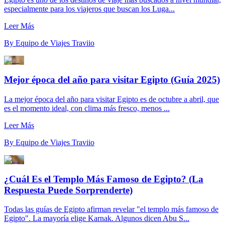
especialmente para los viajeros que buscan los Luga...
Leer Más
By
Equipo de Viajes Traviio
Mejor época del año para visitar Egipto (Guía 2025)
La mejor época del año para visitar Egipto es de octubre a abril, que
es el momento ideal, con clima más fresco, menos ...
Leer Más
By
Equipo de Viajes Traviio
¿Cuál Es el Templo Más Famoso de Egipto? (La
Respuesta Puede Sorprenderte)
Todas las guías de Egipto afirman revelar "el templo más famoso de
Egipto". La mayoría elige Karnak. Algunos dicen Abu S...